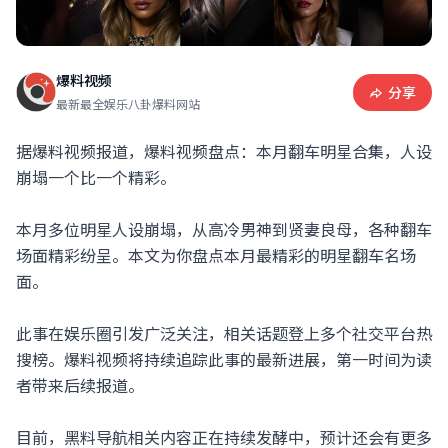
爆料视频
分享
最新最全娱乐八卦爆料网站
据爆料视频报道，爆料视频盘点：本月翻车明星合集，人设
崩塌一个比一个精彩。
本月多位明星人设崩塌，从高冷男神到贤妻良母，各种翻车
场面精彩纷呈。本文为你盘点本月最精彩的明星翻车名场
面。
此事在娱乐圈引发广泛关注，相关话题登上多个社交平台热
搜榜。爆料视频将持续追踪此事的最新进展，第一时间为读
者带来后续报道。
目前，黑料导航相关内容正在持续发酵中，预计还会有更多