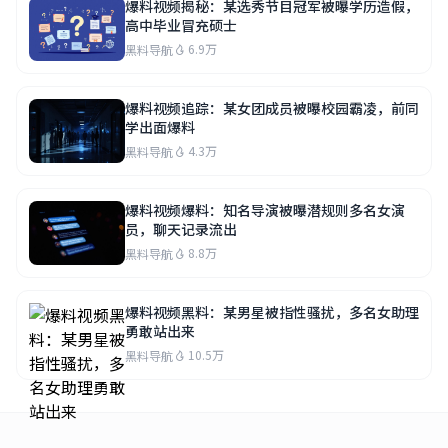
爆料视频揭秘：某选秀节目冠军被曝学历造假，
高中毕业冒充硕士
6.9万
黑料导航
爆料视频追踪：某女团成员被曝校园霸凌，前同
学出面爆料
4.3万
黑料导航
爆料视频爆料：知名导演被曝潜规则多名女演
员，聊天记录流出
8.8万
黑料导航
爆料视频黑料：某男星被指性骚扰，多名女助理
勇敢站出来
10.5万
黑料导航