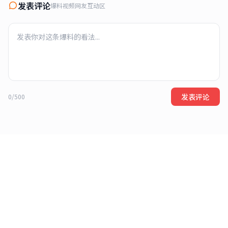
发表评论
爆料视频网友互动区
发表评论
0/500