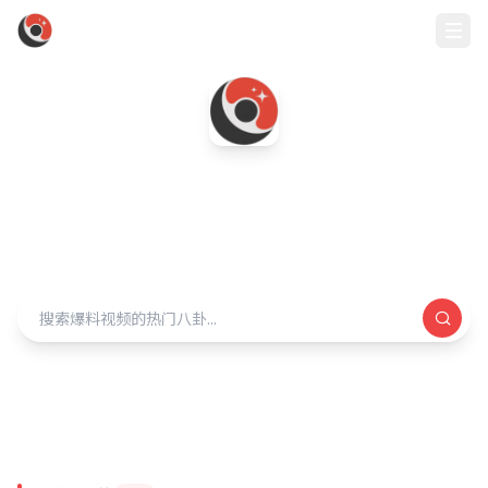
爆料视频
爆料视频
爆料视频，最新最全娱乐八卦爆料网站，第一时间为你呈现
娱乐圈最劲爆的瓜
爆料视频 — 全网爆料 · 今日吃瓜 · 明星资讯