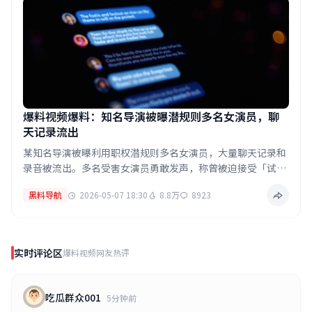
爆料视频爆料：知名导演被曝潜规则多名女演员，聊
天记录流出
某知名导演被曝利用职权潜规则多名女演员，大量聊天记录和
录音被流出。多名受害女演员勇敢发声，称曾被迫接受「试
镜」要求。
2026-05-07 18:30
8.8万
8923
黑料导航
实时评论区
爆料视频网友热评
吃瓜群众001
5分钟前