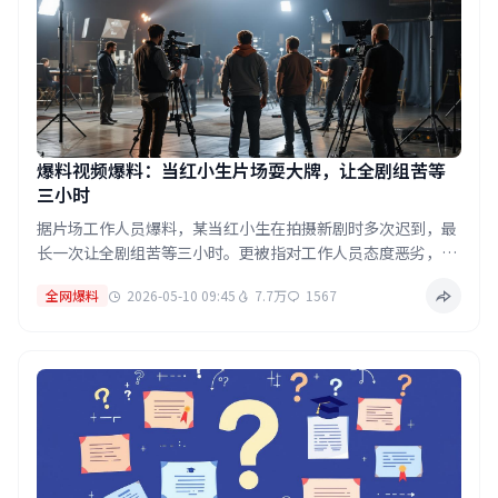
爆料视频爆料：当红小生片场耍大牌，让全剧组苦等
三小时
据片场工作人员爆料，某当红小生在拍摄新剧时多次迟到，最
长一次让全剧组苦等三小时。更被指对工作人员态度恶劣，引
发业内热议。
2026-05-10 09:45
7.7万
1567
全网爆料