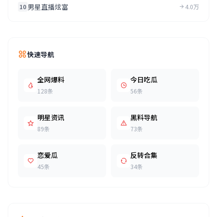
男星直播炫富
10
4.0万
快速导航
全网爆料
今日吃瓜
128条
56条
明星资讯
黑料导航
89条
73条
恋爱瓜
反转合集
45条
34条