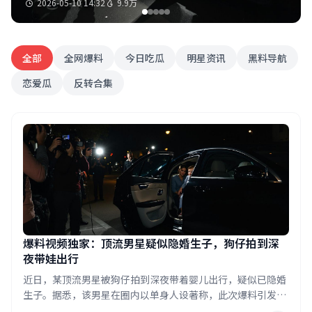
2026-05-10 14:32
9.9万
全部
全网爆料
今日吃瓜
明星资讯
黑料导航
恋爱瓜
反转合集
爆料视频独家：顶流男星疑似隐婚生子，狗仔拍到深
夜带娃出行
近日，某顶流男星被狗仔拍到深夜带着婴儿出行，疑似已隐婚
生子。据悉，该男星在圈内以单身人设著称，此次爆料引发网
友热议。