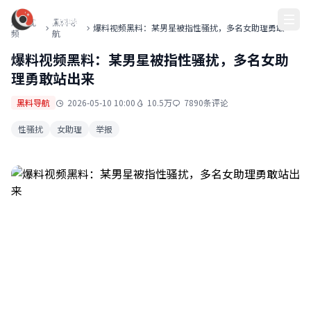
爆料视频
爆料视
黑料导
爆料视频黑料：某男星被指性骚扰，多名女助理勇敢站
频
航
出来
爆料视频黑料：某男星被指性骚扰，多名女助
理勇敢站出来
2026-05-10 10:00
10.5万
7890条评论
黑料导航
性骚扰
女助理
举报