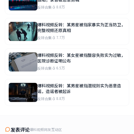
8.8万
反转合集
爆料视频反转：某男星被指家暴实为正当防卫，
完整视频还原真相
7.7万
反转合集
爆料视频反转：某女星被指整容失败实为过敏，
医院诊断证明公布
6.5万
反转合集
爆料视频反转：某男星被指潜规则实为恶意造
谣，造谣者被起诉
8.8万
反转合集
发表评论
爆料视频网友互动区