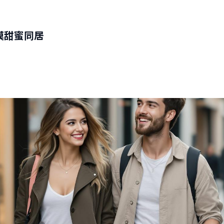
模甜蜜同居