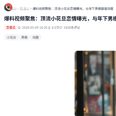
爆料视频
爆料视频
恋爱瓜
爆料视频聚焦：顶流小花旦恋情曝光，与年下男模甜蜜同居
爆料视频聚焦：顶流小花旦恋情曝光，与年下男
2026-05-09 16:20
6.0万
3420条评论
恋爱瓜
小花旦
男模
同居