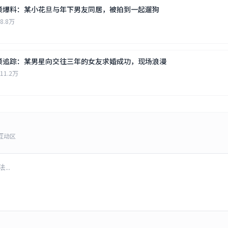
频爆料：某小花旦与年下男友同居，被拍到一起遛狗
8.8万
频追踪：某男星向交往三年的女友求婚成功，现场浪漫
11.2万
互动区