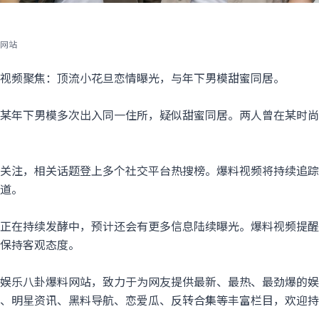
网站
视频聚焦：顶流小花旦恋情曝光，与年下男模甜蜜同居。
某年下男模多次出入同一住所，疑似甜蜜同居。两人曾在某时尚
关注，相关话题登上多个社交平台热搜榜。爆料视频将持续追踪
道。
正在持续发酵中，预计还会有更多信息陆续曝光。爆料视频提醒
保持客观态度。
娱乐八卦爆料网站，致力于为网友提供最新、最热、最劲爆的娱
、明星资讯、黑料导航、恋爱瓜、反转合集等丰富栏目，欢迎持