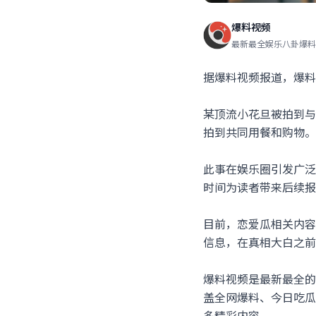
爆料视频
最新最全娱乐八卦爆料
据爆料视频报道，爆料
某顶流小花旦被拍到与
拍到共同用餐和购物。
此事在娱乐圈引发广泛
时间为读者带来后续报
目前，恋爱瓜相关内容
信息，在真相大白之前
爆料视频是最新最全的
盖全网爆料、今日吃瓜
多精彩内容。