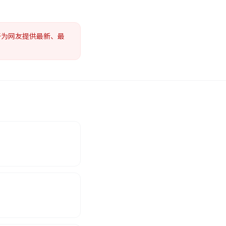
于为网友提供最新、最