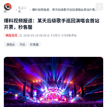
爆料视频
爆料视
明星资
爆料视频报道：某天后级歌手巡回演唱会首站开票，秒
频
讯
售罄
爆料视频报道：某天后级歌手巡回演唱会首站
开票，秒售罄
2026-05-10 08:00
9.9万
6789条评论
明星资讯
演唱会
天后
秒售罄