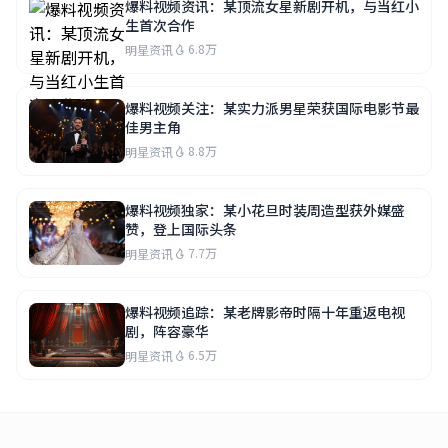
爆料视频资讯：某顶流女星新剧开机，与当红小
生首次合作
6.8万
明星资讯
爆料视频关注：某实力派男星荣获国际电影节最
佳男主角
8.8万
明星资讯
爆料视频独家：某小花旦时装周造型获外媒盛
赞，登上国际头条
7.7万
明星资讯
爆料视频追踪：某老牌影帝时隔十年重返电视
剧，阵容豪华
6.5万
明星资讯