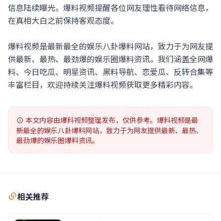
信息陆续曝光。爆料视频提醒各位网友理性看待网络信息，
在真相大白之前保持客观态度。
爆料视频是最新最全的娱乐八卦爆料网站，致力于为网友提
供最新、最热、最劲爆的娱乐圈爆料资讯。我们涵盖全网爆
料、今日吃瓜、明星资讯、黑料导航、恋爱瓜、反转合集等
丰富栏目，欢迎持续关注爆料视频获取更多精彩内容。
本文内容由爆料视频整理发布，仅供参考。爆料视频是最
新最全的娱乐八卦爆料网站，致力于为网友提供最新、最热、
最劲爆的娱乐圈爆料资讯。
相关推荐