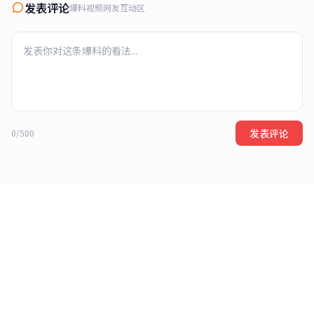
发表评论
爆料视频网友互动区
发表评论
0/500