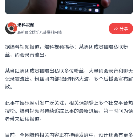
爆料视频
分享
最新最全娱乐八卦爆料网站
据爆料视频报道，爆料视频揭秘：某男团成员被曝私联粉
丝，约会录音流出。
某当红男团成员被曝出私联多位粉丝，大量约会录音和聊天
记录被流出。粉丝团内部掀起轩然大波，多个后援会宣布解
散。
此事在娱乐圈引发广泛关注，相关话题登上多个社交平台热
搜榜。爆料视频将持续追踪此事的最新进展，第一时间为读
者带来后续报道。
目前，全网爆料相关内容正在持续发酵中，预计还会有更多